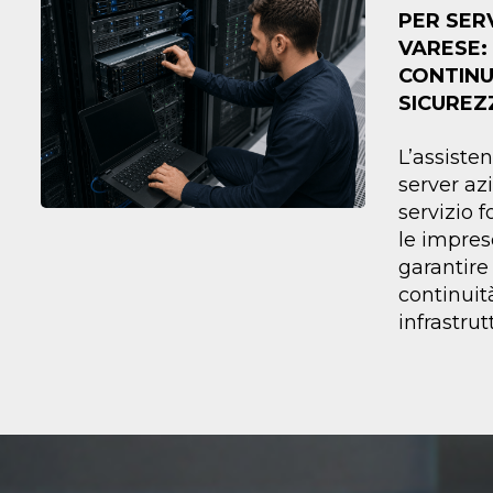
PER SER
VARESE: 
CONTINU
SICUREZ
L’assiste
server az
servizio 
le impres
garantire 
continuit
infrastrut